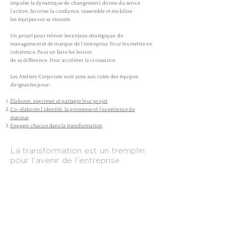
impulse la dynamique de changement, donne du sens à
l’action, favorise la confiance, rassemble et mobilise
les équipes sur sa réussite.
Un projet pour relever les enjeux stratégique, de
management et de marque de l’entreprise. Pour les mettre en
cohérence. Pour en faire les leviers
de sa différence. Pour accélérer la croissance.
Les Ateliers Corporate sont ainsi aux cotés des équipes
dirigeantes pour :
Élaborer, exprimer et partager leur projet
Co-élaborer l’identité, la promesse et l’expérience de
marque
Engager chacun dans la transformation
La transformation est un tremplin
pour l'avenir de l'entreprise
LES ATELIERS CORPORATE